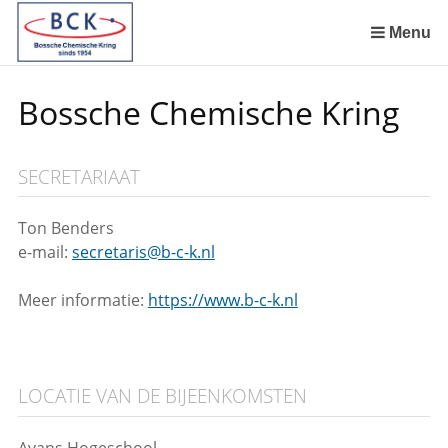
Sla
links
Menu
over
Spring
Bossche Chemische Kring
naar
de
inhoud
SECRETARIAAT
Spring
naar
het
Ton Benders
menu
e-mail:
secretaris@b-c-k.nl
Meer informatie:
https://www.b-c-k.nl
LOCATIE VAN DE BIJEENKOMSTEN