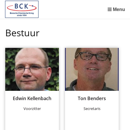
Sla
links
Menu
over
Spring
Bestuur
naar
de
inhoud
Spring
naar
het
menu
Edwin Kellenbach
Ton Benders
Voorzitter
Secretaris