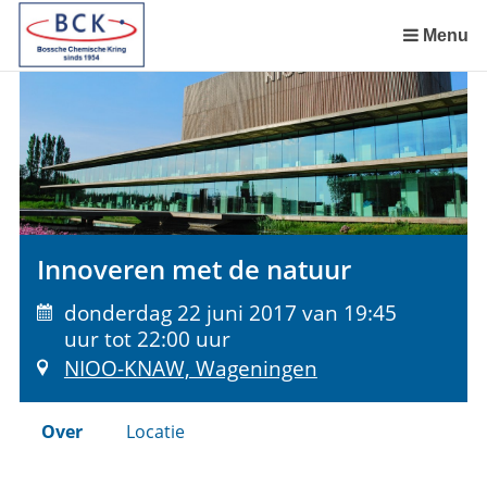
Sla
links
Menu
over
Spring
naar
de
inhoud
Spring
naar
het
Innoveren met de natuur
menu
donderdag 22 juni 2017 van 19:45
uur tot 22:00 uur
NIOO-KNAW, Wageningen
Over
Locatie