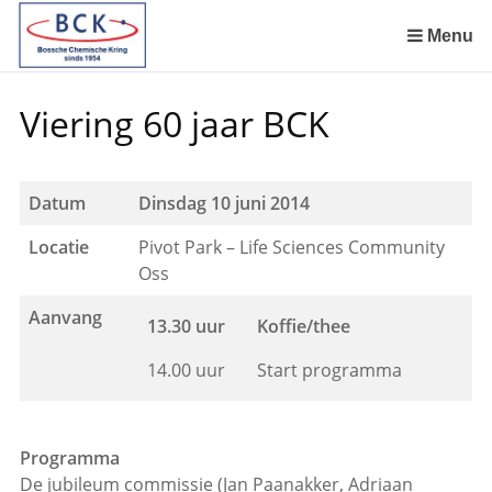
Sla
links
Menu
over
Spring
Viering 60 jaar BCK
naar
de
inhoud
Spring
Datum
Dinsdag 10 juni 2014
naar
Locatie
Pivot Park – Life Sciences Community
het
Oss
menu
Aanvang
13.30 uur
Koffie/thee
14.00 uur
Start programma
Programma
De jubileum commissie (Jan Paanakker, Adriaan