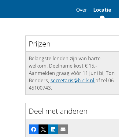
Over
Locatie
Prijzen
Belangstellenden zijn van harte
welkom. Deelname kost € 15,-
Aanmelden graag vóór 11 juni bij Ton
Benders,
secretaris@b-c-k.nl
of tel 06
45100743.
Deel met anderen
Facebook
X
LinkedIn
E-mail