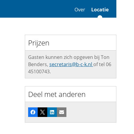
Over
Locatie
Prijzen
Gasten kunnen zich opgeven bij Ton
Benders,
secretaris@b-c-k.nl
of tel 06
45100743.
Deel met anderen
Facebook
X
LinkedIn
E-mail