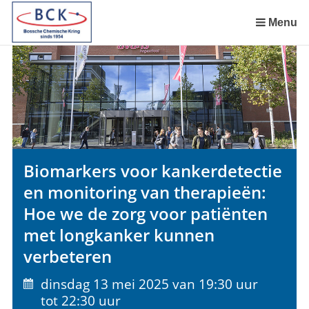
Sla
links
Menu
over
Spring
naar
de
inhoud
Spring
naar
het
Biomarkers voor kankerdetectie
menu
en monitoring van therapieën:
Hoe we de zorg voor patiënten
met longkanker kunnen
verbeteren
dinsdag 13 mei 2025 van 19:30 uur
tot 22:30 uur