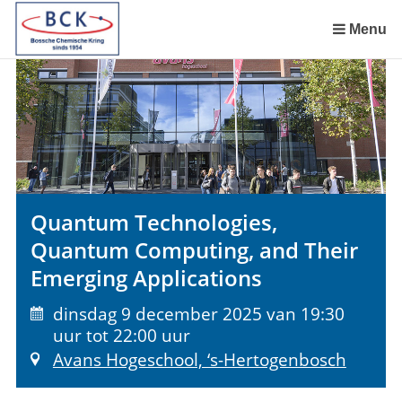
Sla
links
Menu
over
Spring
naar
de
inhoud
Spring
naar
het
Quantum Technologies,
menu
Quantum Computing, and Their
Emerging Applications
dinsdag 9 december 2025 van 19:30
uur tot 22:00 uur
Avans Hogeschool, ‘s-Hertogenbosch