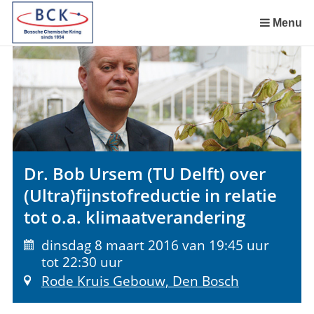
Sla
links
Menu
over
Spring
naar
de
inhoud
Spring
naar
het
Dr. Bob Ursem (TU Delft) over
menu
(Ultra)fijnstofreductie in relatie
tot o.a. klimaatverandering
dinsdag 8 maart 2016 van 19:45 uur
tot 22:30 uur
Rode Kruis Gebouw, Den Bosch