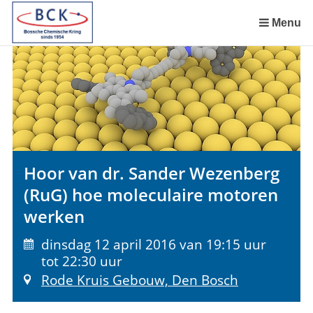
Sla
links
Menu
over
Spring
naar
de
inhoud
Spring
naar
het
Hoor van dr. Sander Wezenberg
menu
(RuG) hoe moleculaire motoren
werken
dinsdag 12 april 2016 van 19:15 uur
tot 22:30 uur
Rode Kruis Gebouw, Den Bosch