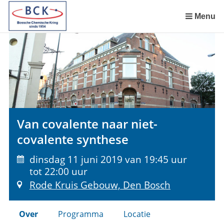
Sla
links
Menu
over
Spring
naar
de
inhoud
Spring
naar
het
Van covalente naar niet-
menu
covalente synthese
dinsdag 11 juni 2019 van 19:45 uur
tot 22:00 uur
Rode Kruis Gebouw, Den Bosch
Over
Programma
Locatie