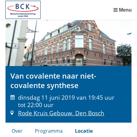
Sla
links
Menu
over
Spring
naar
de
inhoud
Spring
naar
het
Van covalente naar niet-
menu
covalente synthese
dinsdag 11 juni 2019 van 19:45 uur
tot 22:00 uur
Rode Kruis Gebouw, Den Bosch
Over
Programma
Locatie