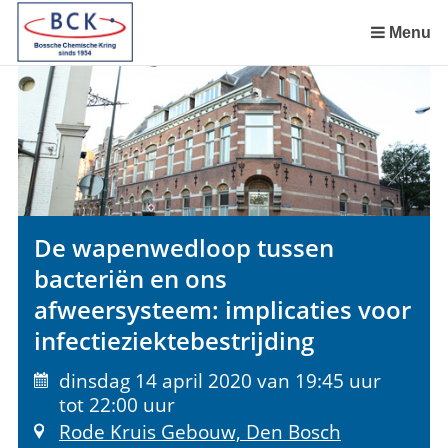
Sla
links
Menu
over
Spring
naar
de
inhoud
Spring
naar
het
De wapenwedloop tussen
menu
bacteriën en ons
afweersysteem: implicaties voor
infectieziektebestrijding
dinsdag 14 april 2020 van 19:45 uur
tot 22:00 uur
Rode Kruis Gebouw, Den Bosch