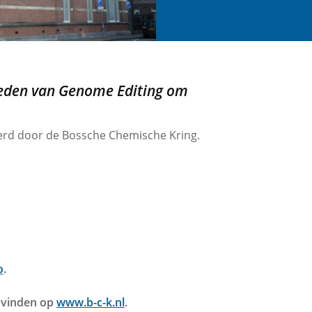
heden van Genome Editing om
eerd door de Bossche Chemische Kring.
o
.
e vinden op
www.b-c-k.nl
.