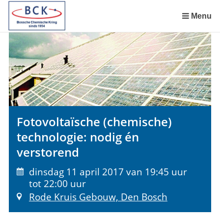
Sla
links
Menu
over
Spring
naar
de
inhoud
Spring
naar
het
Fotovoltaïsche (chemische)
menu
technologie: nodig én
verstorend
dinsdag 11 april 2017 van 19:45 uur
tot 22:00 uur
Rode Kruis Gebouw, Den Bosch