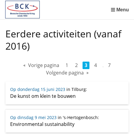
Sla
links
Menu
over
Spring
Eerdere activiteiten (vanaf
naar
de
2016)
inhoud
Spring
naar
Vorige pagina
1
2
3
4
7
het
Volgende pagina
menu
Op donderdag 15 juni 2023
in Tilburg
:
De kunst om klein te bouwen
Op dinsdag 9 mei 2023
in 's-Hertogenbosch
:
Environmental sustainability