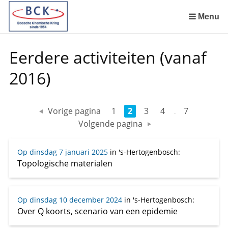
Sla
links
Menu
over
Spring
Eerdere activiteiten (vanaf
naar
de
2016)
inhoud
Spring
naar
Vorige pagina
1
2
3
4
7
het
Volgende pagina
menu
Op dinsdag 7 januari 2025
in 's-Hertogenbosch
:
Topologische materialen
Op dinsdag 10 december 2024
in 's-Hertogenbosch
:
Over Q koorts, scenario van een epidemie